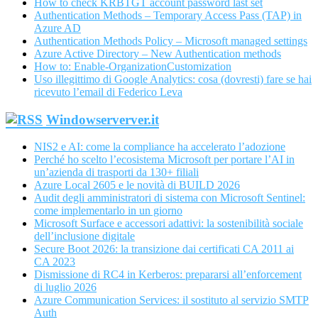
How to check KRBTGT account password last set
Authentication Methods – Temporary Access Pass (TAP) in
Azure AD
Authentication Methods Policy – Microsoft managed settings
Azure Active Directory – New Authentication methods
How to: Enable-OrganizationCustomization
Uso illegittimo di Google Analytics: cosa (dovresti) fare se hai
ricevuto l’email di Federico Leva
Windowserverver.it
NIS2 e AI: come la compliance ha accelerato l’adozione
Perché ho scelto l’ecosistema Microsoft per portare l’AI in
un’azienda di trasporti da 130+ filiali
Azure Local 2605 e le novità di BUILD 2026
Audit degli amministratori di sistema con Microsoft Sentinel:
come implementarlo in un giorno
Microsoft Surface e accessori adattivi: la sostenibilità sociale
dell’inclusione digitale
Secure Boot 2026: la transizione dai certificati CA 2011 ai
CA 2023
Dismissione di RC4 in Kerberos: prepararsi all’enforcement
di luglio 2026
Azure Communication Services: il sostituto al servizio SMTP
Auth