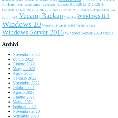
for Business
RDS2012
RDS2016
Portale Office
Powershell; RDS
RDP
SharePoint on Line
SID 2016
SID 2017
smtp office 365
SQL
Technet
Technical Cloud Day
Veeam; Backup
Windows 8.1
2016
Update
VeeamOn
Windows 10
Windows 11
Windows 365
Windows Hello
Windows Server 2016
Windows Server 2019
WS2016
Archivi
Novembre 2022
Luglio 2022
Giugno 2022
Maggio 2022
Aprile 2022
Gennaio 2022
Novembre 2021
Ottobre 2021
Agosto 2021
Giugno 2021
Marzo 2021
Febbraio 2021
Novembre 2020
Settembre 2020