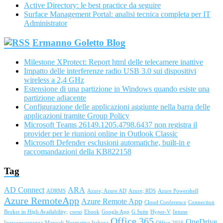
Active Directory: le best practice da seguire
Surface Management Portal: analisi tecnica completa per IT
Administrator
Ermanno Goletto Blog
Milestone XProtect: Report html delle telecamere inattive
Impatto delle interferenze radio USB 3.0 sui dispositivi
wireless a 2,4 GHz
Estensione di una partizione in Windows quando esiste una
partizione adiacente
Configurazione delle applicazioni aggiunte nella barra delle
applicazioni tramite Group Policy
Microsoft Teams 26149.1205.4798.6437 non registra il
provider per le riunioni online in Outlook Classic
Microsoft Defender esclusioni automatiche, built-in e
raccomandazioni della KB822158
Tag
AD Connect
ARA
ADRMS
Azure; Azure AD
Azure; RDS
Azure Powershell
Azure RemoteApp
Azure Remote App
Cloud Conference
Connection
Broker in High Availability;
corso
Ebook
Google App
G Suite
Hyper-V
Intune
Office 365
OneDrive
Iperconvergenza
Manuali
Normativa Italiana
Office 2016